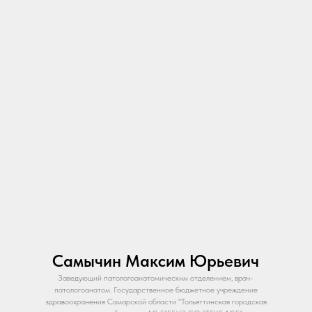
Самычин Максим Юрьевич
Заведующий патологоанатомическим отделением, врач-
патологоанатом. Государственное бюджетное учреждение
здравоохранения Самарской области "Тольяттинская городская