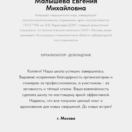
Малышева Евгения
Михайловна
Кандидат медицинских наук, заведующий
патологоанатомическим отделением, врач-патологоанатом
ГБУЗ "ГКБ им. В.В. Вересаева ДЗМ", главный внештатный
специалист по патологической анатомии САО г. Москвы, вице-
президент Ассоциации специалистов в области лабораторной
гистотехнологии
ОРГАНИЗАТОР- ДОКЛАДЧИК
Коллеги! Наша школа успешно завершилась.
Выражаю искреннюю благодарность организаторам и
спикерам за профессионализм, а участникам - за
активность и тёплый отклик. Ваша вовлечённость
сделала школу по-настоящему яркой эффективной.
Надеюсь, что все получили ценный опыт и
вдохновение для новых свершений. До новых встреч!
г. Москва