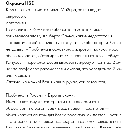
Окраска H&E
Ксилол-спирт. Гематоксилин Майера, эозин водно-
спиртовой.
Артефакты
Руководитель Комитета лаборантов-гистотехников
поинтересовался у Альберто Санна, какие недостатки в
гистологической технике бывают у них в лаборатории. Ответ
не удивил: «Проблемы в основном с жировой тканью, плохо
обезвоживается, обезжиривается и пропитывается». Теймур
Юнусович порекомендовал вырезать жировую ткань до 2 мм,
на что профессор рассмеялся и сказал, что уследить за 2 мм
очень сложно.
Сложно, но можно! Всё в наших руках, как говорится.
Проблемы в России и Европе схожи.
Именно поэтому директор активно поддерживает
общественные организации, ведь задачи комитетов —
обмениваться опытом для более эффективной деятельности в
гистотехнологии в целом, поэтому он предложил связать наш
Комитет с Ассоциацией гистотехников Италии и Европы. На